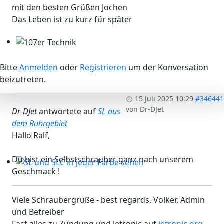
mit den besten Grüßen Jochen
Das Leben ist zu kurz für später
107er Technik
Bitte
Anmelden
oder
Registrieren
um der Konversation
beizutreten.
15 Juli 2025 10:29
#346441
von
Dr-DJet
Dr-DJet
antwortete auf
SL aus
dem Ruhrgebiet
Hallo Ralf,
Du bist ein Selbstschrauber ganz nach unserem
Geschmack !
SL und SLC in jeder Farbe sehen
Viele Schraubergrüße - best regards, Volker, Admin
und Betreiber