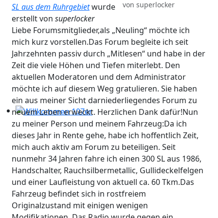
von
superlocker
Workshops 2026 - Hzg & Klima 16.5. Erlangen, D-, KA-, K
SL aus dem Ruhrgebiet
wurde
erstellt von
superlocker
Liebe Forumsmitglieder,als „Neuling“ möchte ich
mich kurz vorstellen.Das Forum begleite ich seit
Jahrzehnten passiv durch „Mitlesen“ und habe in der
Zeit die viele Höhen und Tiefen miterlebt. Den
aktuellen Moderatoren und dem Administrator
möchte ich auf diesem Weg gratulieren. Sie haben
ein aus meiner Sicht darniederliegendes Forum zu
neuem Leben erweckt. Herzlichen Dank dafür!Nun
Willkommen 107er
zu meiner Person und meinem Fahrzeug:Da ich
dieses Jahr in Rente gehe, habe ich hoffentlich Zeit,
mich auch aktiv am Forum zu beteiligen. Seit
nunmehr 34 Jahren fahre ich einen 300 SL aus 1986,
Handschalter, Rauchsilbermetallic, Gullideckelfelgen
und einer Laufleistung von aktuell ca. 60 Tkm.Das
Fahrzeug befindet sich in rostfreiem
Originalzustand mit einigen wenigen
Modifikationen. Das Radio wurde gegen ein