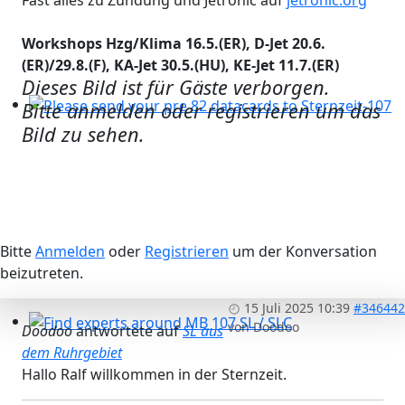
Fast alles zu Zündung und Jetronic auf
jetronic.org
Workshops Hzg/Klima 16.5.(ER), D-Jet 20.6.
(ER)/29.8.(F), KA-Jet 30.5.(HU), KE-Jet 11.7.(ER)
Dieses Bild ist für Gäste verborgen.
Bitte anmelden oder registrieren um das
Please send your pre 82 datacards to Sternzeit-107
Bild zu sehen.
Bitte
Anmelden
oder
Registrieren
um der Konversation
beizutreten.
15 Juli 2025 10:39
#346442
von
Doodoo
Doodoo
antwortete auf
SL aus
Find experts around MB 107 SL / SLC
dem Ruhrgebiet
Hallo Ralf willkommen in der Sternzeit.