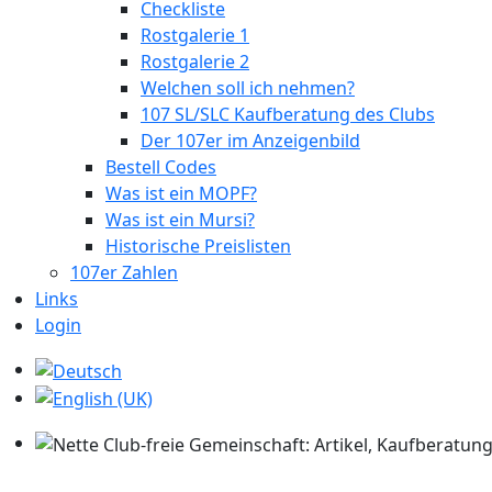
Checkliste
Rostgalerie 1
Rostgalerie 2
Welchen soll ich nehmen?
107 SL/SLC Kaufberatung des Clubs
Der 107er im Anzeigenbild
Bestell Codes
Was ist ein MOPF?
Was ist ein Mursi?
Historische Preislisten
107er Zahlen
Links
Login
Sprache auswählen
Nette Club-freie Gemeinschaft: Artikel, Kaufberatung