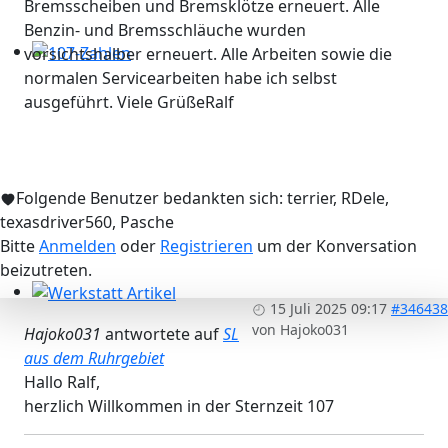
Bremsscheiben und Bremsklötze erneuert. Alle
Benzin- und Bremsschläuche wurden
vorsichtshalber erneuert. Alle Arbeiten sowie die
107-Zahlen
normalen Servicearbeiten habe ich selbst
ausgeführt. Viele GrüßeRalf
Folgende Benutzer bedankten sich:
terrier
,
RDele
,
texasdriver560
,
Pasche
Bitte
Anmelden
oder
Registrieren
um der Konversation
beizutreten.
15 Juli 2025 09:17
#346438
Werkstatt Artikel
von
Hajoko031
Hajoko031
antwortete auf
SL
aus dem Ruhrgebiet
Hallo Ralf,
herzlich Willkommen in der Sternzeit 107