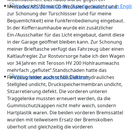
Mercedes APS 30 mit CD-Wechsler getauscht und
Workshop Manual in der SLpedia - leider nur in Englisc
zur Schonung der Türschlösser (und für meine
Bequemlichkeit) eine Funkfernbedienung eingebaut.
In der Kofferraumhaube wurde ein zusätzlicher
Ein-/Ausschalter für das Licht eingebaut, damit diese
in der Garage geöffnet bleiben kann. Zur Schonung
meiner Brieftasche verfügt das Fahrzeug über einen
Kaltlaufregler. Zur Rostvorsorge habe ich den Wagen
vor 34 Jahren mit Teroson HV 200 Hohlraumwachs
mehrfach „geflutet“.Standschäden hatte das
Fahrzeug leider auch schon:Elektrohydrauliches
Willkommen andere MB Oldtimer
Stellglied undicht, Druckspeichermembran undicht,
Sitzarretierung defekt. Die vorderen unteren
Traggelenke mussten erneuert werden, da die
Gummischutzkappen nicht mehr weich, sondern
Hartplastik waren. Die beiden vorderen Bremssättel
wurden mit teilweisem Ersatz der Bremskolben
überholt und gleichzeitig die vorderen