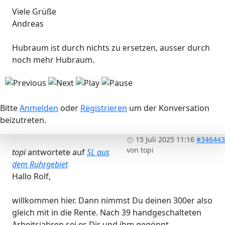
Viele Grüße
Andreas
Hubraum ist durch nichts zu ersetzen, ausser durch
noch mehr Hubraum.
Bitte
Anmelden
oder
Registrieren
um der Konversation
beizutreten.
15 Juli 2025 11:16
#346443
von
topi
topi
antwortete auf
SL aus
dem Ruhrgebiet
Hallo Rolf,
willkommen hier. Dann nimmst Du deinen 300er also
gleich mit in die Rente. Nach 39 handgeschalteten
Arbeitsjahren sei es Dir und ihm gegönnt.