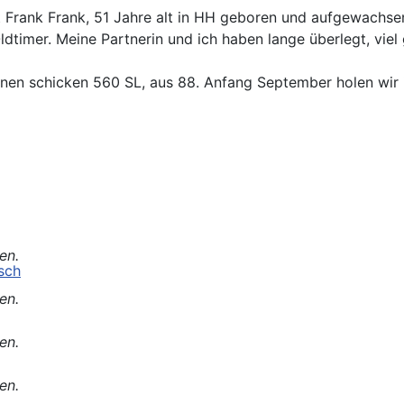
st Frank Frank, 51 Jahre alt in HH geboren und aufgewachse
timer. Meine Partnerin und ich haben lange überlegt, vie
nen schicken 560 SL, aus 88. Anfang September holen wir 
en.
h
en.
en.
en.