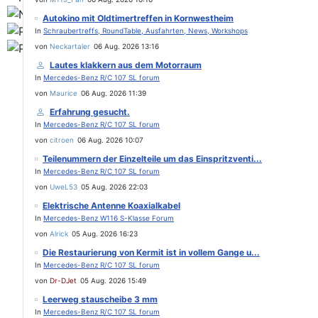
Autokino mit Oldtimertreffen in Kornwestheim
In
Schraubertreffs, RoundTable, Ausfahrten, News, Workshops
von
Neckartaler
06 Aug. 2026 13:16
Lautes klakkern aus dem Motorraum
In
Mercedes-Benz R/C 107 SL forum
von
Maurice
06 Aug. 2026 11:39
Erfahrung gesucht.
In
Mercedes-Benz R/C 107 SL forum
von
citroen
06 Aug. 2026 10:07
Teilenummern der Einzelteile um das Einspritzventi...
In
Mercedes-Benz R/C 107 SL forum
von
UweL53
05 Aug. 2026 22:03
Elektrische Antenne Koaxialkabel
In
Mercedes-Benz W116 S-Klasse Forum
von
Alrick
05 Aug. 2026 16:23
Die Restaurierung von Kermit ist in vollem Gange u...
In
Mercedes-Benz R/C 107 SL forum
von
Dr-DJet
05 Aug. 2026 15:49
Leerweg stauscheibe 3 mm
In
Mercedes-Benz R/C 107 SL forum