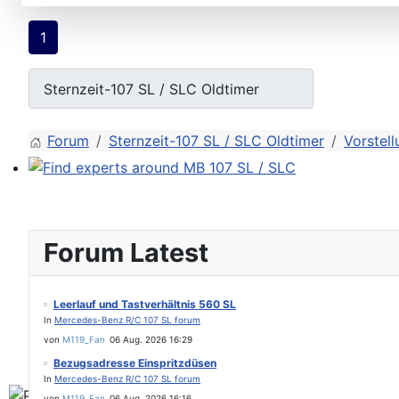
1
Forum
Sternzeit-107 SL / SLC Oldtimer
Vorstell
Find experts around MB 107 SL / SLC
Forum Latest
Leerlauf und Tastverhältnis 560 SL
In
Mercedes-Benz R/C 107 SL forum
von
M119_Fan
06 Aug. 2026 16:29
Bezugsadresse Einspritzdüsen
In
Mercedes-Benz R/C 107 SL forum
von
M119_Fan
06 Aug. 2026 16:16