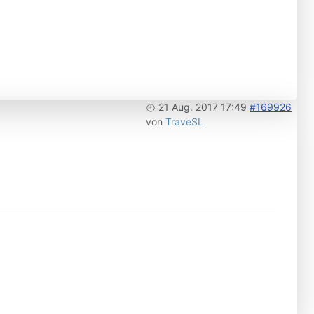
21 Aug. 2017 17:49
#169926
von
TraveSL