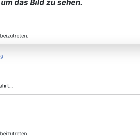
 um das Bild zu sehen.
beizutreten.
rg
hrt...
beizutreten.