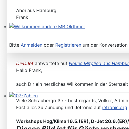
Ahoi aus Hamburg
Frank
Willkommen andere MB Oldtimer
Bitte
Anmelden
oder
Registrieren
um der Konversation 
Dr-DJet
antwortete auf
Neues Mitglied aus Hambu
Hallo Frank,
auch Dir ein herzliches Willkommen in der Sternzeit
Viele Schraubergrüße - best regards, Volker, Admin
107-Zahlen
Fast alles zu Zündung und Jetronic auf
jetronic.org
Workshops Hzg/Klima 16.5.(ER), D-Jet 20.6.(ER)/2
Dieses Bild ist für Gäste verborg