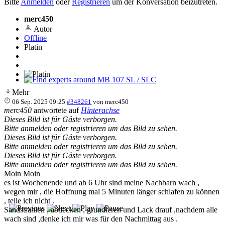
Bitte
Anmelden
oder
Registrieren
um der Konversation beizutreten.
merc450
Autor
Offline
Platin
Find experts around MB 107 SL / SLC
Mehr
06 Sep. 2025 09:25
#348261
von
merc450
merc450
antwortete auf
Hinterachse
Dieses Bild ist für Gäste verborgen.
Bitte anmelden oder registrieren um das Bild zu sehen.
Dieses Bild ist für Gäste verborgen.
Bitte anmelden oder registrieren um das Bild zu sehen.
Dieses Bild ist für Gäste verborgen.
Bitte anmelden oder registrieren um das Bild zu sehen.
Moin Moin
es ist Wochenende und ab 6 Uhr sind meine Nachbarn wach ,
wegen mir , die Hoffnung mal 5 Minuten länger schlafen zu können
, teile ich nicht .
Sandstrahlen , abdecken , grundieren und Lack drauf ,nachdem alle
wach sind ,denke ich mir was für den Nachmittag aus .