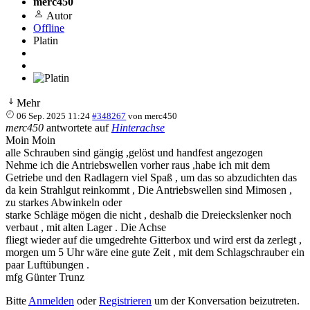
merc450
Autor
Offline
Platin
Mehr
06 Sep. 2025 11:24
#348267
von
merc450
merc450
antwortete auf
Hinterachse
Moin Moin
alle Schrauben sind gängig ,gelöst und handfest angezogen
Nehme ich die Antriebswellen vorher raus ,habe ich mit dem
Getriebe und den Radlagern viel Spaß , um das so abzudichten das
da kein Strahlgut reinkommt , Die Antriebswellen sind Mimosen ,
zu starkes Abwinkeln oder
starke Schläge mögen die nicht , deshalb die Dreieckslenker noch
verbaut , mit alten Lager . Die Achse
fliegt wieder auf die umgedrehte Gitterbox und wird erst da zerlegt ,
morgen um 5 Uhr wäre eine gute Zeit , mit dem Schlagschrauber ein
paar Luftübungen .
mfg Günter Trunz
Bitte
Anmelden
oder
Registrieren
um der Konversation beizutreten.