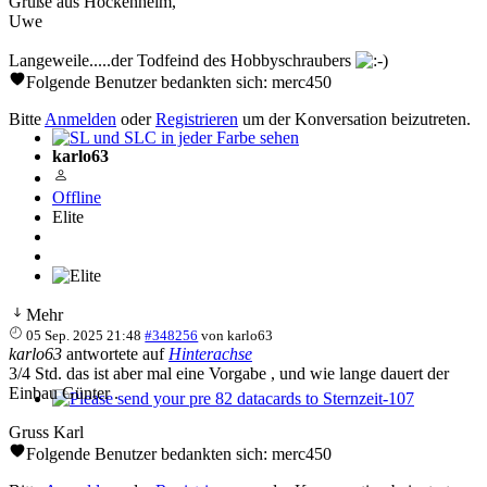
Grüße aus Hockenheim,
Uwe
Langeweile.....der Todfeind des Hobbyschraubers
Folgende Benutzer bedankten sich:
merc450
Bitte
Anmelden
oder
Registrieren
um der Konversation beizutreten.
karlo63
SL und SLC in jeder Farbe sehen
Offline
Elite
Mehr
05 Sep. 2025 21:48
#348256
von
karlo63
karlo63
antwortete auf
Hinterachse
3/4 Std. das ist aber mal eine Vorgabe , und wie lange dauert der
Einbau Günter .
Please send your pre 82 datacards to Sternzeit-107
Gruss Karl
Folgende Benutzer bedankten sich:
merc450