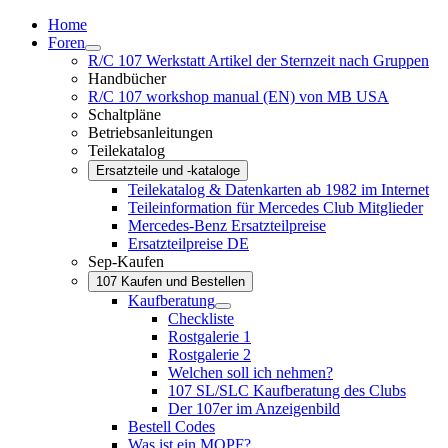
Home
Foren
R/C 107 Werkstatt Artikel der Sternzeit nach Gruppen
Handbücher
R/C 107 workshop manual (EN) von MB USA
Schaltpläne
Betriebsanleitungen
Teilekatalog
Ersatzteile und -kataloge
Teilekatalog & Datenkarten ab 1982 im Internet
Teileinformation für Mercedes Club Mitglieder
Mercedes-Benz Ersatzteilpreise
Ersatzteilpreise DE
Sep-Kaufen
107 Kaufen und Bestellen
Kaufberatung
Checkliste
Rostgalerie 1
Rostgalerie 2
Welchen soll ich nehmen?
107 SL/SLC Kaufberatung des Clubs
Der 107er im Anzeigenbild
Bestell Codes
Was ist ein MOPF?