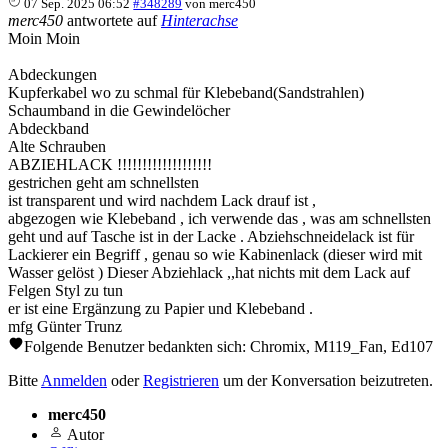
07 Sep. 2025 06:52
#348289
von
merc450
merc450
antwortete auf
Hinterachse
Moin Moin
Abdeckungen
Kupferkabel wo zu schmal für Klebeband(Sandstrahlen)
Schaumband in die Gewindelöcher
Abdeckband
Alte Schrauben
ABZIEHLACK !!!!!!!!!!!!!!!!!!!
gestrichen geht am schnellsten
ist transparent und wird nachdem Lack drauf ist ,
abgezogen wie Klebeband , ich verwende das , was am schnellsten
geht und auf Tasche ist in der Lacke . Abziehschneidelack ist für
Lackierer ein Begriff , genau so wie Kabinenlack (dieser wird mit
Wasser gelöst ) Dieser Abziehlack ,,hat nichts mit dem Lack auf
Felgen Styl zu tun
er ist eine Ergänzung zu Papier und Klebeband .
mfg Günter Trunz
Folgende Benutzer bedankten sich:
Chromix
,
M119_Fan
,
Ed107
Bitte
Anmelden
oder
Registrieren
um der Konversation beizutreten.
merc450
Autor