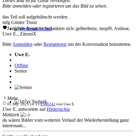
Dieses Bild ist für Gäste verborgen.
Bitte anmelden oder registrieren um das Bild zu sehen.
das Teil soll aufgehübscht werden .
mfg Günter Trunz
Folgende Benutzer bedankten sich:
gelberbenz
,
mopf9
,
Aisbear
,
Uwe E.
,
ZitroniX
Werkstatt Artikel
Bitte
Anmelden
oder
Registrieren
um der Konversation beizutreten.
Uwe E.
Offline
Senior
Mehr
05 Sep. 2025 14:13
#348242
von
Uwe E.
107er Technik
Uwe E.
antwortete auf
Hinterachse
Mahlzeit
da wären Bilder vom weiteren Verlauf der Wiederherstellung ganz
interessant...