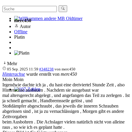
merc450
Willkommen andere MB Oldtimer
Autor
Offline
Platin
Mehr
05 Sep. 2025 11:59
#348238
von
merc450
Hinterachse
wurde erstellt von
merc450
Moin Moin
Irgendwie dachte ich ja , du hast eine dreiviertel Stunde Zeit , also
Hinterachse ausbauen . Nachdem sie ausgebaut war
107-Zahlen
mal altersgerecht abgelegt , und angefangen das Teil zu zerlegen . Ist
ja schnell gemacht , Handbremsseile gelöst , und
Stoßdämpfer abgeschraubt , das jeweils die inneren Schrauben
abgerissen sind , ist ja zu vernachlässigen , Morgen gibt es andere
Zeitvorgaben
beim Ausbohren . Die Achslager vielen natürlich nicht von alleine
raus , so wie ich es geplant hatte .