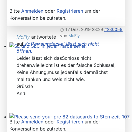
Bitte
Anmelden
oder
Registrieren
um der
Konversation beizutreten.
17 Dez. 2019 23:29
#230059
von
McFly
McFly
antwortete
auf
Kofferraumdeckel lässt sich nicht
öffnen.
SL und SLC in jeder Farbe sehen
Leider lässt sich dasSchloss nicht
drehen.vielleicht ist es der falsche Schlüssel,
Keine Ahnung,muss jedenfalls demnächst
mal tanken und weis nicht wie.
Grüssle
Andi
Bitte
Anmelden
oder
Registrieren
um der
Please send your pre 82 datacards to Sternzeit-107
Konversation beizutreten.