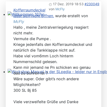
17 Dez. 2019 18:53
#230049
von
McFly
Kofferraumdeckel
lässt sich nicht öffnen.
wurde erstellt von
Willkommen 107er
McFly
Hallo , meine Zentralverriegelung reagiert
nicht mehr.
Vermute die Pumpe .
Kriege jedenfalls den Kofferraumdeckel und
natürlich die Tankklappe nicht auf.
Habe viel vom6mm Loch hinterm
Nummernschild gelesen.
Kann mir jemand ne Pn schicken wo genau
das zu bohren ist ?
Workshop Manual in der SLpedia - leider nur in Englisc
Wäre super. Oder gibt’s noch andere
Möglichkeiten?
300 SL Bj 85
Viele verzweifelte Grüße und Danke