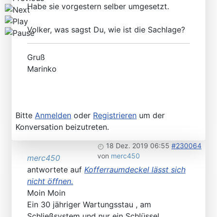
Habe sie vorgestern selber umgesetzt.
Volker, was sagst Du, wie ist die Sachlage?
Gruß
Marinko
Bitte
Anmelden
oder
Registrieren
um der
Konversation beizutreten.
18 Dez. 2019 06:55
#230064
von
merc450
merc450
antwortete auf
Kofferraumdeckel lässt sich
nicht öffnen.
Moin Moin
Ein 30 jähriger Wartungsstau , am
Schließsystem und nur ein Schlüssel