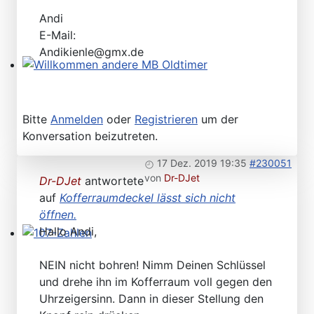
Andi
E-Mail:
Andikienle@gmx.de
Willkommen andere MB Oldtimer
Bitte
Anmelden
oder
Registrieren
um der
Konversation beizutreten.
17 Dez. 2019 19:35
#230051
von
Dr-DJet
Dr-DJet
antwortete
auf
Kofferraumdeckel lässt sich nicht
öffnen.
Hallo Andi,
107-Zahlen
NEIN nicht bohren! Nimm Deinen Schlüssel
und drehe ihn im Kofferraum voll gegen den
Uhrzeigersinn. Dann in dieser Stellung den