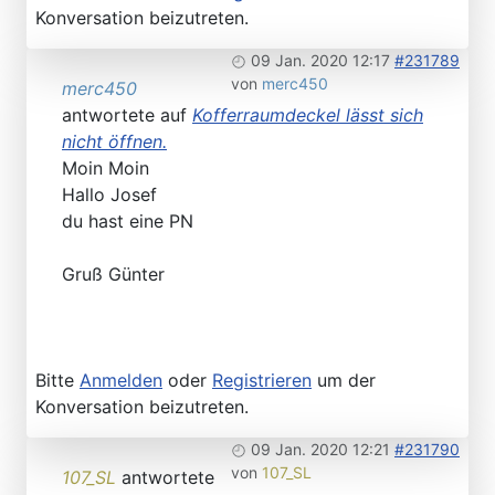
Konversation beizutreten.
09 Jan. 2020 12:17
#231789
von
merc450
merc450
antwortete auf
Kofferraumdeckel lässt sich
nicht öffnen.
Moin Moin
Hallo Josef
du hast eine PN
Gruß Günter
Bitte
Anmelden
oder
Registrieren
um der
Konversation beizutreten.
09 Jan. 2020 12:21
#231790
von
107_SL
107_SL
antwortete