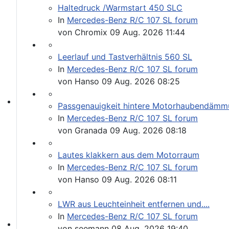
Haltedruck /Warmstart 450 SLC
In
Mercedes-Benz R/C 107 SL forum
von
Chromix
09 Aug. 2026 11:44
Leerlauf und Tastverhältnis 560 SL
In
Mercedes-Benz R/C 107 SL forum
von
Hanso
09 Aug. 2026 08:25
Passgenauigkeit hintere Motorhaubendämm
SL und SLC in jeder Farbe sehen
In
Mercedes-Benz R/C 107 SL forum
von
Granada
09 Aug. 2026 08:18
Lautes klakkern aus dem Motorraum
In
Mercedes-Benz R/C 107 SL forum
von
Hanso
09 Aug. 2026 08:11
LWR aus Leuchteinheit entfernen und....
In
Mercedes-Benz R/C 107 SL forum
von
seemann
08 Aug. 2026 19:40