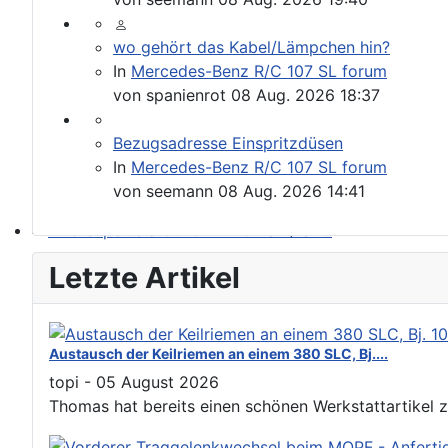
Please send your pre 82 datacards to Sternzeit-107
wo gehört das Kabel/Lämpchen hin?
In
Mercedes-Benz R/C 107 SL forum
von
spanienrot
08 Aug. 2026 18:37
Bezugsadresse Einspritzdüsen
In
Mercedes-Benz R/C 107 SL forum
von
seemann
08 Aug. 2026 14:41
Find experts around MB 107 SL / SLC
Letzte Artikel
Austausch der Keilriemen an einem 380 SLC, Bj....
topi
-
05 August 2026
Thomas hat bereits einen schönen Werkstattartikel 