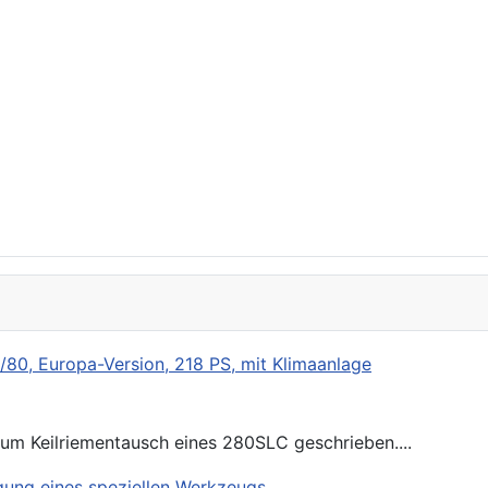
zum Keilriementausch eines 280SLC geschrieben....