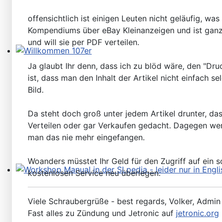
offensichtlich ist einigen Leuten nicht geläufig, 
Kompendiums über eBay Kleinanzeigen und ist ganz 
und will sie per PDF verteilen.
Willkommen 107er
Ja glaubt Ihr denn, dass ich zu blöd wäre, den "Dru
ist, dass man den Inhalt der Artikel nicht einfach
Bild.
Da steht doch groß unter jedem Artikel drunter, das
Verteilen oder gar Verkaufen gedacht. Dagegen werd
man das nie mehr eingefangen.
Woanders müsstet Ihr Geld für den Zugriff auf ein 
kostenlosen Service neu überlegen.
Workshop Manual in der SLpedia - leider nur in Englisc
Viele Schraubergrüße - best regards, Volker, Admin
Fast alles zu Zündung und Jetronic auf
jetronic.org