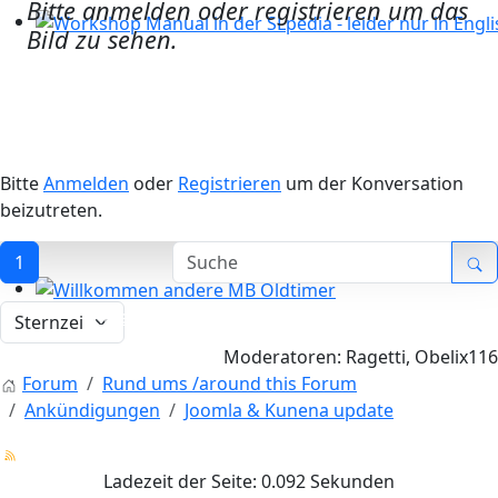
Bitte anmelden oder registrieren um das
Bild zu sehen.
Workshop Manual in der SLpedia - leider nur in Englisc
Bitte
Anmelden
oder
Registrieren
um der Konversation
beizutreten.
1
Willkommen andere MB Oldtimer
Moderatoren:
Ragetti
,
Obelix116
Forum
Rund ums /around this Forum
Ankündigungen
Joomla & Kunena update
Ladezeit der Seite: 0.092 Sekunden