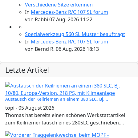
Verschiedene Sitze erkennen
In
Mercedes-Benz R/C 107 SL forum
von
Rabbi
07 Aug. 2026 11:22
Spezialwerkzeug 560 SL Muster beauftragt
In
Mercedes-Benz R/C 107 SL forum
Please send your pre 82 datacards to Sternzeit-107
von
Bernd R.
06 Aug. 2026 18:13
Letzte Artikel
Austausch der Keilriemen an einem 380 SLC, Bj....
topi
-
05 August 2026
Thomas hat bereits einen schönen Werkstattartikel
Find experts around MB 107 SL / SLC
zum Keilriementausch eines 280SLC geschrieben....