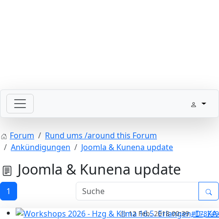
Bitte schickt Eure Datenkarten vor 82 an die Sternzeit
Forum
Rund ums /around this Forum
Ankündigungen
Joomla & Kunena update
Joomla & Kunena update
1
12 Feb. 2018 00:39
#178749