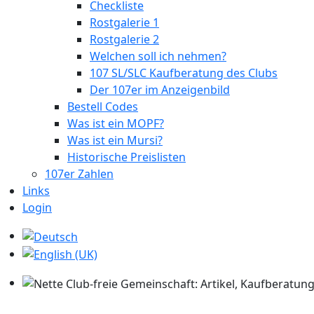
Checkliste
Rostgalerie 1
Rostgalerie 2
Welchen soll ich nehmen?
107 SL/SLC Kaufberatung des Clubs
Der 107er im Anzeigenbild
Bestell Codes
Was ist ein MOPF?
Was ist ein Mursi?
Historische Preislisten
107er Zahlen
Links
Login
Sprache auswählen
Nette Club-freie Gemeinschaft: Artikel, Kaufberatung