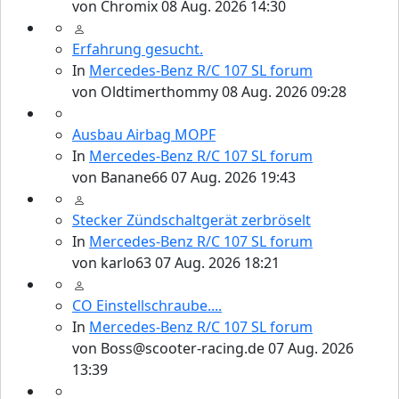
von
Chromix
08 Aug. 2026 14:30
Erfahrung gesucht.
In
Mercedes-Benz R/C 107 SL forum
von
Oldtimerthommy
08 Aug. 2026 09:28
107er Technik
Ausbau Airbag MOPF
In
Mercedes-Benz R/C 107 SL forum
von
Banane66
07 Aug. 2026 19:43
Stecker Zündschaltgerät zerbröselt
In
Mercedes-Benz R/C 107 SL forum
von
karlo63
07 Aug. 2026 18:21
CO Einstellschraube....
SL und SLC in jeder Farbe sehen
In
Mercedes-Benz R/C 107 SL forum
von
Boss@scooter-racing.de
07 Aug. 2026
13:39