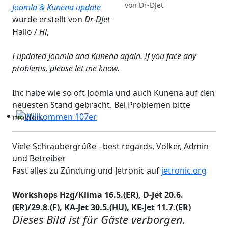
von
Dr-DJet
Workshops 2026 - Hzg & Klima 16.5. Erlangen, D-, KA-, K
Joomla & Kunena update
wurde erstellt von
Dr-DJet
Hallo /
Hi
,
I updated Joomla and Kunena again. If you face any
problems, please let me know.
Ihc habe wie so oft Joomla und auch Kunena auf den
neuesten Stand gebracht. Bei Problemen bitte
melden.
Willkommen 107er
Viele Schraubergrüße - best regards, Volker, Admin
und Betreiber
Fast alles zu Zündung und Jetronic auf
jetronic.org
Workshops Hzg/Klima 16.5.(ER), D-Jet 20.6.
(ER)/29.8.(F), KA-Jet 30.5.(HU), KE-Jet 11.7.(ER)
Dieses Bild ist für Gäste verborgen.