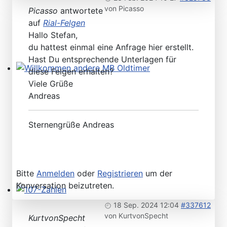
von
Picasso
Picasso
antwortete
auf
Rial-Felgen
Hallo Stefan,
du hattest einmal eine Anfrage hier erstellt.
Hast Du entsprechende Unterlagen für
diese Felgen erhalten?
Willkommen andere MB Oldtimer
Viele Grüße
Andreas
Sternengrüße Andreas
Bitte
Anmelden
oder
Registrieren
um der
Konversation beizutreten.
107-Zahlen
18 Sep. 2024 12:04
#337612
von
KurtvonSpecht
KurtvonSpecht