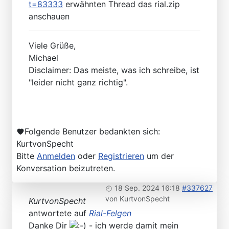
t=83333
erwähnten Thread das rial.zip
anschauen
Viele Grüße,
Michael
Disclaimer: Das meiste, was ich schreibe, ist
"leider nicht ganz richtig".
Folgende Benutzer bedankten sich:
KurtvonSpecht
Bitte
Anmelden
oder
Registrieren
um der
Konversation beizutreten.
18 Sep. 2024 16:18
#337627
von
KurtvonSpecht
KurtvonSpecht
antwortete auf
Rial-Felgen
Danke Dir
- ich werde damit mein