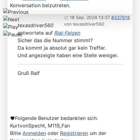
Konversation beizutreten.
18 Sep. 2024 13:37
#337618
von
texasdriver560
texasdriver560
antwortete auf
Rial-Felgen
Sicher das die Nummer stimmt?
Da kommt ja absolut gar kein Treffer.
Und angezeigte haben eine Stelle weniger.
Gruß Ralf
Folgende Benutzer bedankten sich:
KurtvonSpecht
,
M119_Fan
Bitte
Anmelden
oder
Registrieren
um der