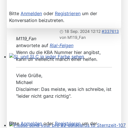
Bitte
Anmelden
oder
Registrieren
um der
Konversation beizutreten.
18 Sep. 2024 12:12
#337613
von
M119_Fan
M119_Fan
antwortete auf
Rial-Felgen
Wenn du die KBA Nummer hier angibst,
kann dir vielleicht manch einer helfen.
SL und SLC in jeder Farbe sehen
Viele Grüße,
Michael
Disclaimer: Das meiste, was ich schreibe, ist
"leider nicht ganz richtig".
Bitte
Anmelden
oder
Registrieren
um der