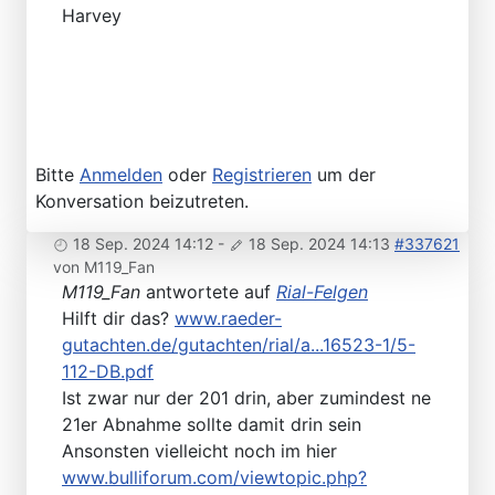
Harvey
Bitte
Anmelden
oder
Registrieren
um der
Konversation beizutreten.
18 Sep. 2024 14:12
-
18 Sep. 2024 14:13
#337621
von
M119_Fan
M119_Fan
antwortete auf
Rial-Felgen
Hilft dir das?
www.raeder-
gutachten.de/gutachten/rial/a...16523-1/5-
112-DB.pdf
Ist zwar nur der 201 drin, aber zumindest ne
21er Abnahme sollte damit drin sein
Ansonsten vielleicht noch im hier
www.bulliforum.com/viewtopic.php?