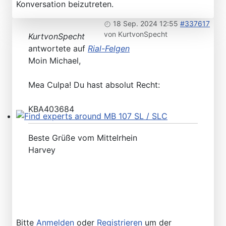
Konversation beizutreten.
Please send your pre 82 datacards to Sternzeit-107
18 Sep. 2024 12:55
#337617
von
KurtvonSpecht
KurtvonSpecht
antwortete auf
Rial-Felgen
Moin Michael,
Mea Culpa! Du hast absolut Recht:
KBA403684
Find experts around MB 107 SL / SLC
Beste Grüße vom Mittelrhein
Harvey
Bitte
Anmelden
oder
Registrieren
um der