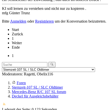
KI soll lernen zu verstehen und nicht nur zu kopieren .
mfg Günter Trunz
Bitte
Anmelden
oder
Registrieren
um der Konversation beizutreten.
Start
Zurück
1
Weiter
Ende
1
Moderatoren:
Ragetti
,
Obelix116
Foren
Sternzeit-107 SL / SLC Oldtimer
Mercedes-Benz R/C 107 SL forum
Deckel für Ausgleichsbehälter
Ladezeit der Seite: 0.123 Sekunden