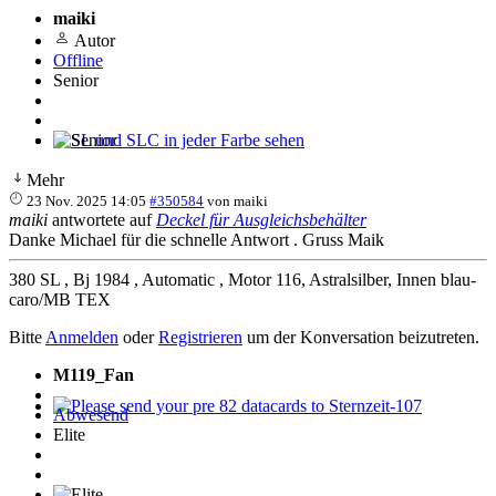
maiki
Autor
Offline
Senior
SL und SLC in jeder Farbe sehen
Mehr
23 Nov. 2025 14:05
#350584
von
maiki
maiki
antwortete auf
Deckel für Ausgleichsbehälter
Danke Michael für die schnelle Antwort . Gruss Maik
380 SL , Bj 1984 , Automatic , Motor 116, Astralsilber, Innen blau-
caro/MB TEX
Bitte
Anmelden
oder
Registrieren
um der Konversation beizutreten.
M119_Fan
Abwesend
Please send your pre 82 datacards to Sternzeit-107
Elite