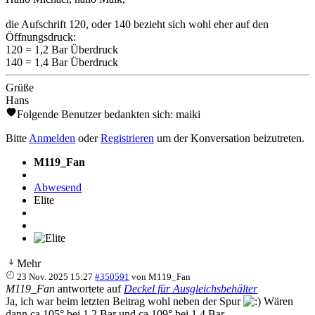
die Aufschrift 120, oder 140 bezieht sich wohl eher auf den
Öffnungsdruck:
120 = 1,2 Bar Überdruck
140 = 1,4 Bar Überdruck
Grüße
Hans
Folgende Benutzer bedankten sich:
maiki
Bitte
Anmelden
oder
Registrieren
um der Konversation beizutreten.
M119_Fan
Abwesend
Elite
Mehr
23 Nov. 2025 15:27
#350591
von
M119_Fan
M119_Fan
antwortete auf
Deckel für Ausgleichsbehälter
Ja, ich war beim letzten Beitrag wohl neben der Spur
Wären
dann ca 105° bei 1.2 Bar und ca 109° bei 1.4 Bar