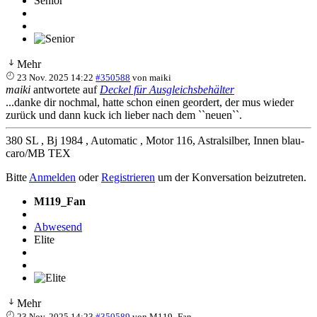
Senior
Mehr
23 Nov. 2025 14:22
#350588
von
maiki
maiki
antwortete auf
Deckel für Ausgleichsbehälter
...danke dir nochmal, hatte schon einen geordert, der mus wieder
zurück und dann kuck ich lieber nach dem ``neuen``.
380 SL , Bj 1984 , Automatic , Motor 116, Astralsilber, Innen blau-
caro/MB TEX
Bitte
Anmelden
oder
Registrieren
um der Konversation beizutreten.
M119_Fan
Abwesend
Elite
Mehr
23 Nov. 2025 14:23
#350589
von
M119_Fan