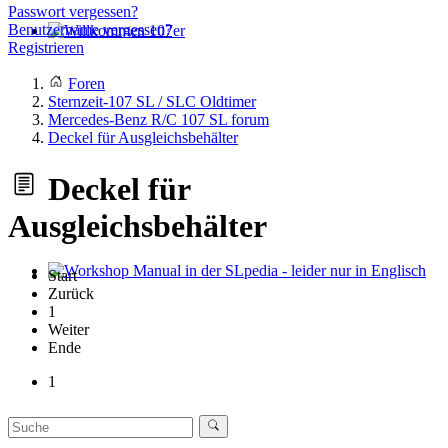
Passwort vergessen?
Benutzername vergessen?
Registrieren
Willkommen 107er
Foren
Sternzeit-107 SL / SLC Oldtimer
Mercedes-Benz R/C 107 SL forum
Deckel für Ausgleichsbehälter
Deckel für
Ausgleichsbehälter
Start
Workshop Manual in der SLpedia - leider nur in Englisch
Zurück
1
Weiter
Ende
1