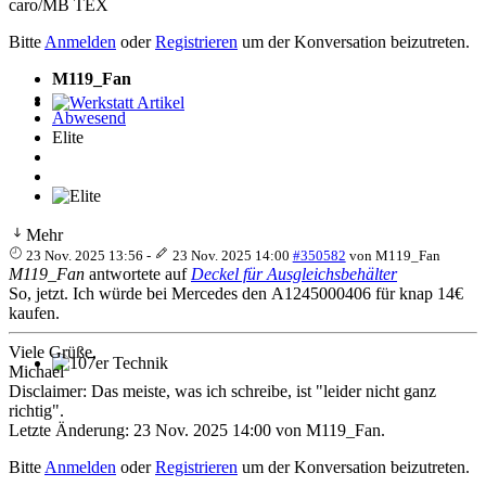
caro/MB TEX
Bitte
Anmelden
oder
Registrieren
um der Konversation beizutreten.
M119_Fan
Abwesend
Werkstatt Artikel
Elite
Mehr
23 Nov. 2025 13:56
-
23 Nov. 2025 14:00
#350582
von
M119_Fan
M119_Fan
antwortete auf
Deckel für Ausgleichsbehälter
So, jetzt. Ich würde bei Mercedes den A1245000406 für knap 14€
kaufen.
Viele Grüße,
Michael
107er Technik
Disclaimer: Das meiste, was ich schreibe, ist "leider nicht ganz
richtig".
Letzte Änderung: 23 Nov. 2025 14:00 von
M119_Fan
.
Bitte
Anmelden
oder
Registrieren
um der Konversation beizutreten.