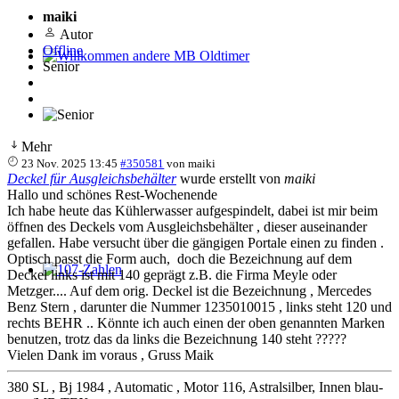
maiki
Autor
Offline
Senior
Willkommen andere MB Oldtimer
Mehr
23 Nov. 2025 13:45
#350581
von
maiki
Deckel für Ausgleichsbehälter
wurde erstellt von
maiki
Hallo und schönes Rest-Wochenende
Ich habe heute das Kühlerwasser aufgespindelt, dabei ist mir beim
öffnen des Deckels vom Ausgleichsbehälter , dieser auseinander
gefallen. Habe versucht über die gängigen Portale einen zu finden .
Optisch passt die Form auch, doch die Bezeichnung auf dem
Deckel links ist mit 140 geprägt z.B. die Firma Meyle oder
107-Zahlen
Metzger.... Auf dem orig. Deckel ist die Bezeichnung , Mercedes
Benz Stern , darunter die Nummer 1235010015 , links steht 120 und
rechts BEHR .. Könnte ich auch einen der oben genannten Marken
benutzen, trotz das da links die Bezeichnung 140 steht ?????
Vielen Dank im voraus , Gruss Maik
380 SL , Bj 1984 , Automatic , Motor 116, Astralsilber, Innen blau-