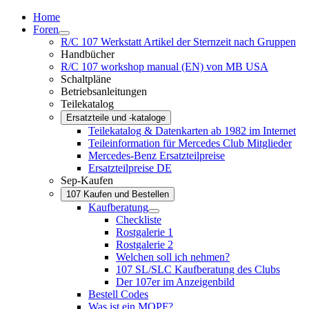
Home
Foren
R/C 107 Werkstatt Artikel der Sternzeit nach Gruppen
Handbücher
R/C 107 workshop manual (EN) von MB USA
Schaltpläne
Betriebsanleitungen
Teilekatalog
Ersatzteile und -kataloge
Teilekatalog & Datenkarten ab 1982 im Internet
Teileinformation für Mercedes Club Mitglieder
Mercedes-Benz Ersatzteilpreise
Ersatzteilpreise DE
Sep-Kaufen
107 Kaufen und Bestellen
Kaufberatung
Checkliste
Rostgalerie 1
Rostgalerie 2
Welchen soll ich nehmen?
107 SL/SLC Kaufberatung des Clubs
Der 107er im Anzeigenbild
Bestell Codes
Was ist ein MOPF?