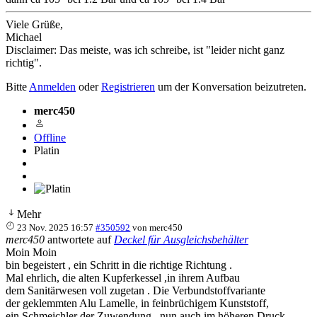
Viele Grüße,
Michael
Disclaimer: Das meiste, was ich schreibe, ist "leider nicht ganz
richtig".
Bitte
Anmelden
oder
Registrieren
um der Konversation beizutreten.
merc450
Offline
Platin
Mehr
23 Nov. 2025 16:57
#350592
von
merc450
merc450
antwortete auf
Deckel für Ausgleichsbehälter
Moin Moin
bin begeistert , ein Schritt in die richtige Richtung .
Mal ehrlich, die alten Kupferkessel ,in ihrem Aufbau
dem Sanitärwesen voll zugetan . Die Verbundstoffvariante
der geklemmten Alu Lamelle, in feinbrüchigem Kunststoff,
ein Schmeichler der Zuwendung , nun auch im höheren Druck .