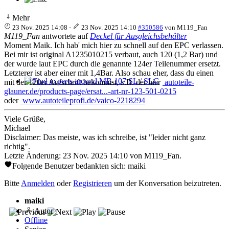
Mehr
23 Nov. 2025 14:08
-
23 Nov. 2025 14:10
#350586
von
M119_Fan
M119_Fan
antwortete auf
Deckel für Ausgleichsbehälter
Moment Maik. Ich hab' mich hier zu schnell auf den EPC verlassen.
Bei mir ist original A1235010215 verbaut, auch 120 (1,2 Bar) und
der wurde laut EPC durch die genannte 124er Teilenummer ersetzt.
Letzterer ist aber einer mit 1,4Bar. Also schau eher, dass du einen
mit der 120er Aufschrift bekommst, z.B. der hier
autoteile-
Find experts around MB 107 SL / SLC
glauner.de/products-page/ersat...-art-nr-123-501-0215
oder
www.autoteileprofi.de/vaico-2218294
Viele Grüße,
Michael
Disclaimer: Das meiste, was ich schreibe, ist "leider nicht ganz
richtig".
Letzte Änderung: 23 Nov. 2025 14:10 von
M119_Fan
.
Folgende Benutzer bedankten sich:
maiki
Bitte
Anmelden
oder
Registrieren
um der Konversation beizutreten.
maiki
Autor
Offline